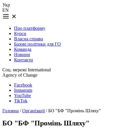
Укр
EN
Про платформу
Курси
Власна справа
Базові політики для ГО
Команда
Новини
Контакти
Соц. мережі International
Agency of Change
Facebook
Instagram
YouTube
TikTok
Головна
/
Організації
/ БО "БФ "Промінь Шляху"
БО "БФ "Промінь Шляху"