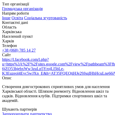
Тип організації
Громадська організація
Напрям роботи
Інше
Oсвіта
Соціальна згуртованість
Контактні дані
Область
Харківська
Населений пункт
Харків
Телефон
+38 (068) 785 14 27
Сайт
https://l.facebook.com/l.php?
u=https%3A%2F%2Fsites.google.com%2Fview%2Fpathbeam%3F
6jZO53hjebxWw3zuLp5YrojLl5bLe-
K3Euzeol4Evc5wJXn_E&h=AT35FQEQtiHJe29JsqIHhHcuLne
Опис
Створення довгострокових сприятливих умов для населення
Харківської області. Шляхом рнемонту. Відновлення шкіл та
садків. Відновлення клубів. Підтримки спортивних шкіл та
академій.
Шукають партнерів
Запропонувати партнерство