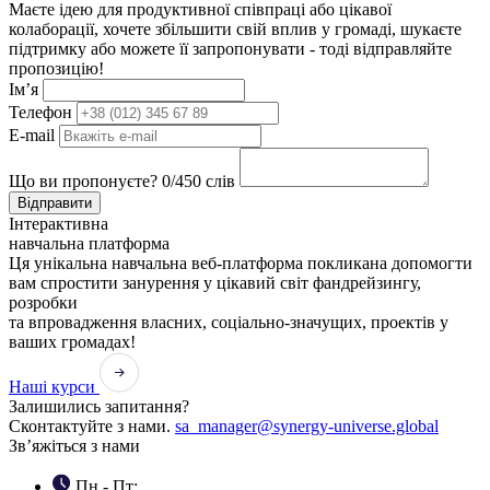
Маєте ідею для продуктивної співпраці або цікавої
колаборації, хочете збільшити свій вплив у громаді, шукаєте
підтримку або можете її запропонувати - тоді відправляйте
пропозицію!
Ім’я
Телефон
E-mail
Що ви пропонуєте?
0
/450 слів
Відправити
Інтерактивна
навчальна платформа
Ця унікальна навчальна веб-платформа покликана допомогти
вам спростити занурення у цікавий світ фандрейзингу,
розробки
та впровадження власних, соціально-значущих, проектів у
ваших громадах!
Наші курси
Залишились запитання?
Сконтактуйте з нами.
sa_manager@synergy-universe.global
Зв’яжіться з нами
Пн - Пт: