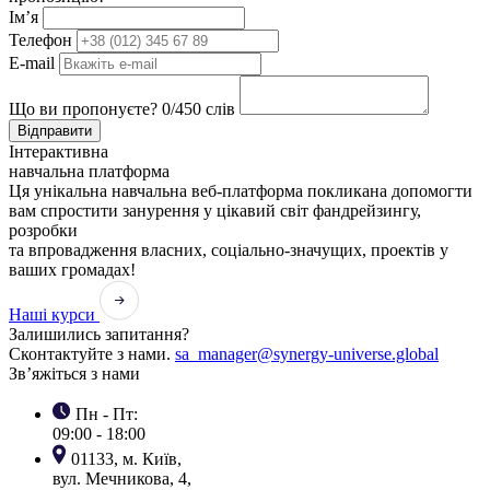
Ім’я
Телефон
E-mail
Що ви пропонуєте?
0
/450 слів
Відправити
Інтерактивна
навчальна платформа
Ця унікальна навчальна веб-платформа покликана допомогти
вам спростити занурення у цікавий світ фандрейзингу,
розробки
та впровадження власних, соціально-значущих, проектів у
ваших громадах!
Наші курси
Залишились запитання?
Сконтактуйте з нами.
sa_manager@synergy-universe.global
Зв’яжіться з нами
Пн - Пт:
09:00 - 18:00
01133, м. Київ,
вул. Мечникова, 4,