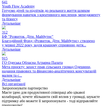
641
Youth Flow Academy
Готуємо дітей та підлітків до реального життя шляхом
формування навичок з креативного мислення, менеджменту
та бізнесу
Детальніше
312
БФ "Розвиток. Діти. Майбутнє"
Благодійний Фонд «Розвиток. Діти. Майбутнє» створено
у червні 2022 року, задля кращому сприянню дитя...
Детальніше
915
ГО Одеська Обласна Аграрна Палата
Мета проєкту: захист прав сільських громад Одещини,
надання правових та фінансово-аналітичних консультацій
малим та с...
Детальніше
Всі організації
Запропонувати партнерство
Маєте ідею для продуктивної співпраці або цікавої
колаборації, хочете збільшити свій вплив у громаді, шукаєте
підтримку або можете її запропонувати - тоді відправляйте
пропозицію!