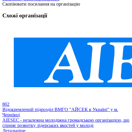
Скопіювати посилання на організацію
Схожі організації
802
Відокремлений підрозділ ВМГО "АЙСЕК в Україні" у м.
Чернівці
AIESEC - незалежна молодіжна громадською організацією, що
сприяє розвитку лідерських якостей у молоді
Детальніше