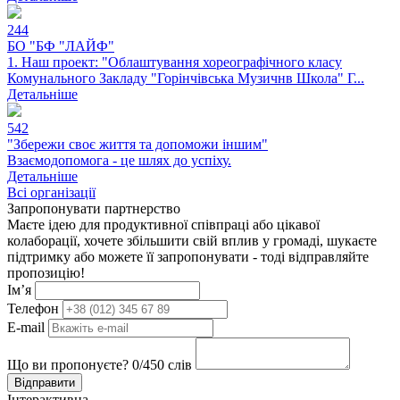
244
БО "БФ "ЛАЙФ"
1. Наш проект: "Облаштування хореографічного класу
Комунального Закладу "Горінчівська Музичнв Школа" Г...
Детальніше
542
"Збережи своє життя та допоможи іншим"
Взаємодопомога - це шлях до успіху.
Детальніше
Всі організації
Запропонувати партнерство
Маєте ідею для продуктивної співпраці або цікавої
колаборації, хочете збільшити свій вплив у громаді, шукаєте
підтримку або можете її запропонувати - тоді відправляйте
пропозицію!
Ім’я
Телефон
E-mail
Що ви пропонуєте?
0
/450 слів
Відправити
Інтерактивна