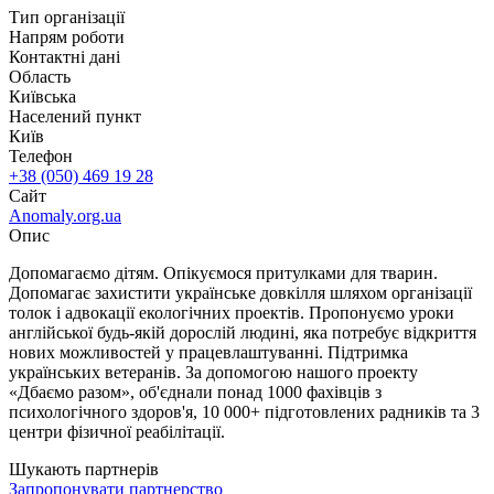
Тип організації
Напрям роботи
Контактні дані
Область
Київська
Населений пункт
Київ
Телефон
+38 (050) 469 19 28
Сайт
Anomaly.org.ua
Опис
Допомагаємо дітям. Опікуємося притулками для тварин.
Допомагає захистити українське довкілля шляхом організації
толок і адвокації екологічних проектів. Пропонуємо уроки
англійської будь-якій дорослій людині, яка потребує відкриття
нових можливостей у працевлаштуванні. Підтримка
українських ветеранів. За допомогою нашого проекту
«Дбаємо разом», об'єднали понад 1000 фахівців з
психологічного здоров'я, 10 000+ підготовлених радників та 3
центри фізичної реабілітації.
Шукають партнерів
Запропонувати партнерство