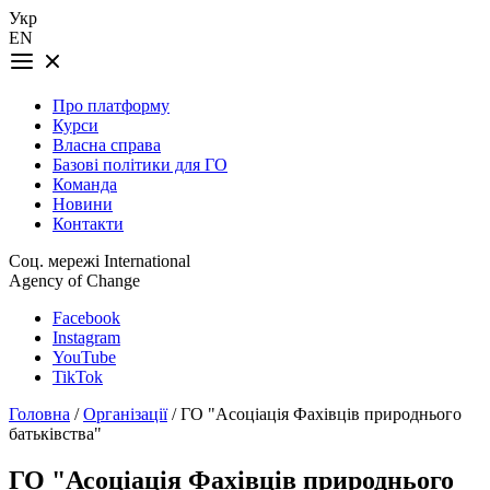
Укр
EN
Про платформу
Курси
Власна справа
Базові політики для ГО
Команда
Новини
Контакти
Соц. мережі International
Agency of Change
Facebook
Instagram
YouTube
TikTok
Головна
/
Організації
/ ГО "Асоціація Фахівців природнього
батьківства"
ГО "Асоціація Фахівців природнього