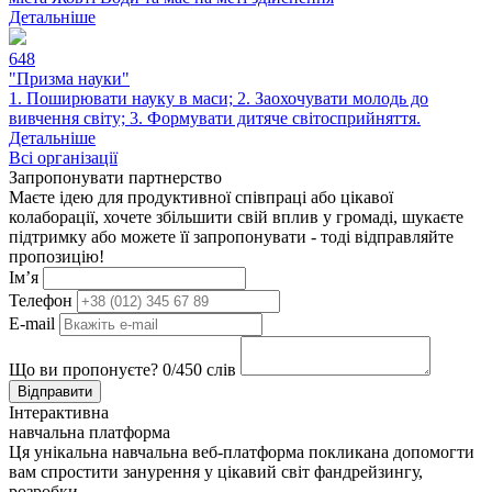
Детальніше
648
"Призма науки"
1. Поширювати науку в маси; 2. Заохочувати молодь до
вивчення світу; 3. Формувати дитяче світосприйняття.
Детальніше
Всі організації
Запропонувати партнерство
Маєте ідею для продуктивної співпраці або цікавої
колаборації, хочете збільшити свій вплив у громаді, шукаєте
підтримку або можете її запропонувати - тоді відправляйте
пропозицію!
Ім’я
Телефон
E-mail
Що ви пропонуєте?
0
/450 слів
Відправити
Інтерактивна
навчальна платформа
Ця унікальна навчальна веб-платформа покликана допомогти
вам спростити занурення у цікавий світ фандрейзингу,
розробки