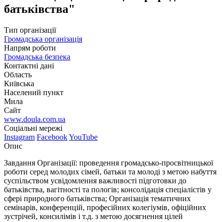
батьківства"
Тип організації
Громадська організація
Напрям роботи
Громадська безпека
Контактні дані
Область
Київська
Населений пункт
Мила
Сайт
www.doula.com.ua
Соціальні мережі
Instagram
Facebook
YouTube
Опис
Завдання Організації: проведення громадсько-просвітницької
роботи серед молодих сімей, батьки та молоді з метою набуття
суспільством усвідомлення важливості підготовки до
батьківства, вагітності та пологів; консолідація спеціалістів у
сфері природного батьківства; Організація тематичних
семінарів, конференцій, професійних колегіумів, офіційних
зустрічей, консилімів і т.д. з метою досягнення цілей