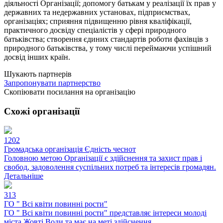
діяльності Організації; допомогу батькам у реалізації їх прав у
державних та недержавних установах, підприємствах,
організаціях; сприяння підвищенню рівня кваліфікації,
практичного досвіду спеціалістів у сфері природного
батьківства; створення єдиних стандартів роботи фахівців з
природного батьківства, у тому числі переймаючи успішний
досвід інших країн.
Шукають партнерів
Запропонувати партнерство
Скопіювати посилання на організацію
Схожі організації
1202
Громадська організація Єдність чеснот
Головною метою Організації є здійснення та захист прав і
свобод, задоволення суспільних потреб та інтересів громадян.
Детальніше
313
ГО " Всі квіти повинні рости"
ГО " Всі квіти повинні рости" представляє інтереси молоді
міста Жовті Води та має на меті здійснення