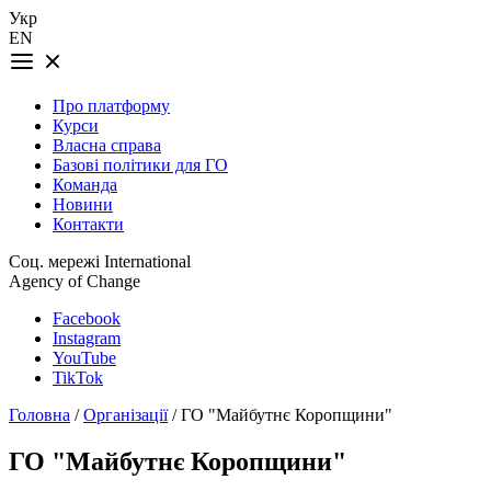
Укр
EN
Про платформу
Курси
Власна справа
Базові політики для ГО
Команда
Новини
Контакти
Соц. мережі International
Agency of Change
Facebook
Instagram
YouTube
TikTok
Головна
/
Організації
/ ГО "Майбутнє Коропщини"
ГО "Майбутнє Коропщини"