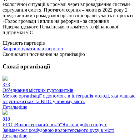
екологічної ситуації в громаді через впровадження системи
сортування сміття. Протягом серпня – жовтня 2022 року 2
представники громадської організації брали участь в проєкті
«Голос громади і вплив на реформи» за сприяння
Нідерландського Гельсінського комітету за фінансової
підтримки ЄС
Шукають партнерів
Запропонувати партнерство
Скопіювати посилання на організацію
Схожі організації
373
Об’єднання містких гуртожитків
Метою організації є допомога в інтеграція молоді, яка машкає
в гуртожитках та ВПО у новому місті.
Детальніше
818
ЯГО ;Волонтерський штаб"Янголи добра поруч;
Займаємося розбудовою волонтерського руху в місті
Детальніше