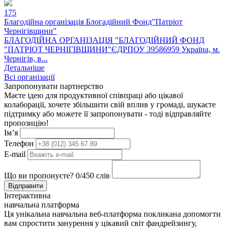
175
Благодійна організація Блогадійний Фонд"Патріот
Чернігівщини"
БЛАГОДІЙНА ОРГАНІЗАЦІЯ "БЛАГОДІЙНИЙ ФОНД
"ПАТРІОТ ЧЕРНІГІВЩИНИ"ЄДРПОУ 39586959 Україна, м.
Чернігів, в...
Детальніше
Всі організації
Запропонувати партнерство
Маєте ідею для продуктивної співпраці або цікавої
колаборації, хочете збільшити свій вплив у громаді, шукаєте
підтримку або можете її запропонувати - тоді відправляйте
пропозицію!
Ім’я
Телефон
E-mail
Що ви пропонуєте?
0
/450 слів
Відправити
Інтерактивна
навчальна платформа
Ця унікальна навчальна веб-платформа покликана допомогти
вам спростити занурення у цікавий світ фандрейзингу,