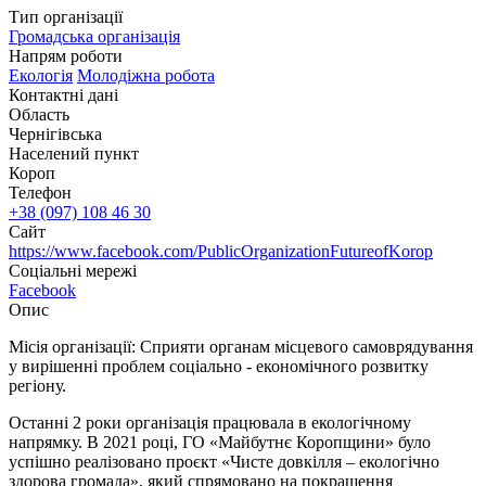
Тип організації
Громадська організація
Напрям роботи
Екологія
Молодіжна робота
Контактні дані
Область
Чернігівська
Населений пункт
Короп
Телефон
+38 (097) 108 46 30
Сайт
https://www.facebook.com/PublicOrganizationFutureofKorop
Соціальні мережі
Facebook
Опис
Місія організації: Сприяти органам місцевого самоврядування
у вирішенні проблем соціально - економічного розвитку
регіону.
Останні 2 роки організація працювала в екологічному
напрямку. В 2021 році, ГО «Майбутнє Коропщини» було
успішно реалізовано проєкт «Чисте довкілля – екологічно
здорова громада», який спрямовано на покращення