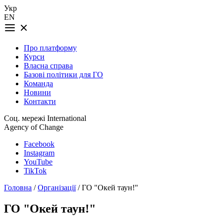
Укр
EN
Про платформу
Курси
Власна справа
Базові політики для ГО
Команда
Новини
Контакти
Соц. мережі International
Agency of Change
Facebook
Instagram
YouTube
TikTok
Головна
/
Організації
/ ГО "Окей таун!"
ГО "Окей таун!"