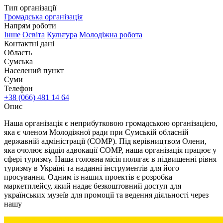
Тип організації
Громадська організація
Напрям роботи
Інше
Oсвіта
Культура
Молодіжна робота
Контактні дані
Область
Сумська
Населений пункт
Суми
Телефон
+38 (066) 481 14 64
Опис
Наша організація є неприбутковою громадською організацією,
яка є членом Молодіжної ради при Сумській обласній
державній адміністрації (СОМР). Під керівництвом Олени,
яка очолює відділ адвокації СОМР, наша організація працює у
сфері туризму. Наша головна місія полягає в підвищенні рівня
туризму в Україні та наданні інструментів для його
просування. Одним із наших проектів є розробка
маркетплейсу, який надає безкоштовний доступ для
українських музеїв для промоції та ведення діяльності через
нашу