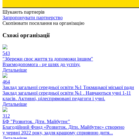
Шукають партнерів
Запропонувати партнерство
Скопіювати посилання на організацію
Схожі організації
543
"Збережи своє життя та допоможи іншим"
Взаємодопомога - це шлях до успіху.
Детальніше
464
Заклад загальної середньої освіти №1 Токмацької міської ради
Заклад загальної середньої освіти №1 . Навчаються учні 1-11
класів. Активні, цілеспрямовані педагоги і учні.
Детальніше
312
БФ "Розвиток. Діти. Майбутнє"
Благодійний Фонд «Розвиток. Діти. Майбутнє» створено
у червні 2022 року, задля кращому сприянню дитя...
Детальніше