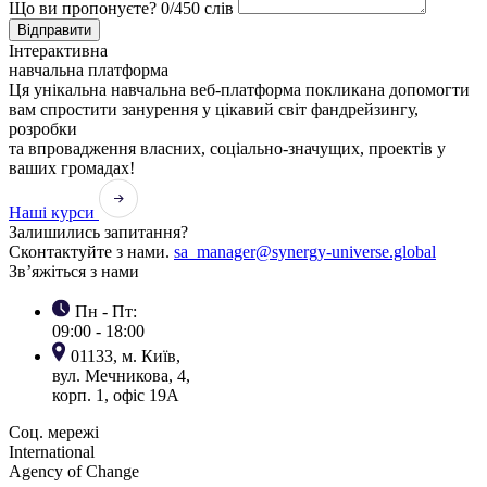
Що ви пропонуєте?
0
/450 слів
Відправити
Інтерактивна
навчальна платформа
Ця унікальна навчальна веб-платформа покликана допомогти
вам спростити занурення у цікавий світ фандрейзингу,
розробки
та впровадження власних, соціально-значущих, проектів у
ваших громадах!
Наші курси
Залишились запитання?
Сконтактуйте з нами.
sa_manager@synergy-universe.global
Зв’яжіться з нами
Пн - Пт:
09:00 - 18:00
01133, м. Київ,
вул. Мечникова, 4,
корп. 1, офіс 19А
Соц. мережі
International
Agency of Change