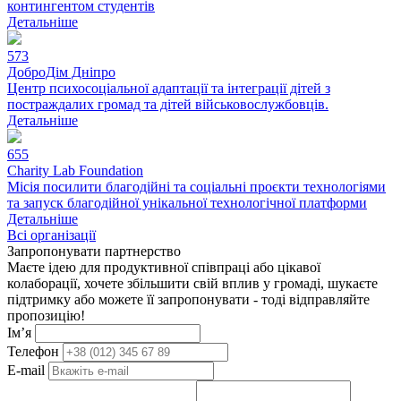
контингентом студентів
Детальніше
573
ДоброДім Дніпро
Центр психосоціальної адаптації та інтеграції дітей з
постраждалих громад та дітей військовослужбовців.
Детальніше
655
Charity Lab Foundation
Місія посилити благодійні та соціальні проєкти технологіями
та запуск благодійної унікальної технологічної платформи
Детальніше
Всі організації
Запропонувати партнерство
Маєте ідею для продуктивної співпраці або цікавої
колаборації, хочете збільшити свій вплив у громаді, шукаєте
підтримку або можете її запропонувати - тоді відправляйте
пропозицію!
Ім’я
Телефон
E-mail