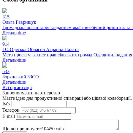
315
Ольга Гаврищук
Громадська організація завданням якої є всебічний розвиток та 
Детальніше
914
ГО Одеська Обласна Аграрна Палата
Мета проєкту: захист прав сільських громад Одещини, надання 
Детальніше
533
Зорянський ЗЗСО
Детальніше
Всі організації
Запропонувати партнерство
Маєте ідею для продуктивної співпраці або цікавої колаборації,
Ім’я
Телефон
E-mail
Що ви пропонуєте?
0
/450 слів