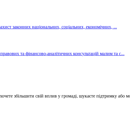
захист законних національних, соціальних, економічних, ...
правових та фінансово-аналітичних консультацій малим та с...
 хочете збільшити свій вплив у громаді, шукаєте підтримку або м