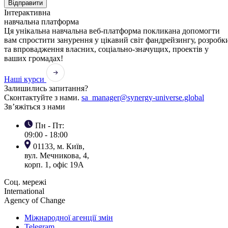
Відправити
Інтерактивна
навчальна платформа
Ця унікальна навчальна веб-платформа покликана допомогти
вам спростити занурення у цікавий світ фандрейзингу, розробк
та впровадження власних, соціально-значущих, проектів у
ваших громадах!
Наші курси
Залишились запитання?
Сконтактуйте з нами.
sa_manager@synergy-universe.global
Зв’яжіться з нами
Пн - Пт:
09:00 - 18:00
01133, м. Київ,
вул. Мечникова, 4,
корп. 1, офіс 19А
Соц. мережі
International
Agency of Change
Міжнародної агенції змін
Telegram