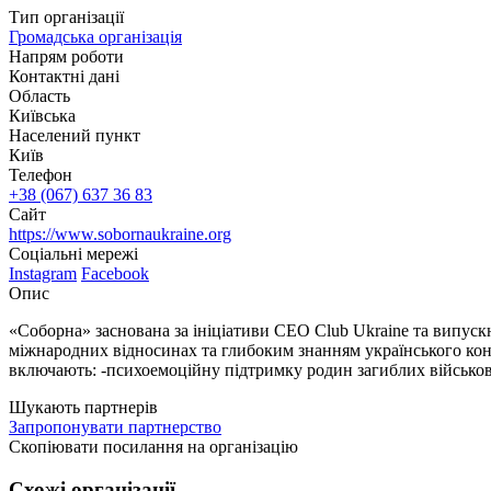
Тип організації
Громадська організація
Напрям роботи
Контактні дані
Область
Київська
Населений пункт
Київ
Телефон
+38 (067) 637 36 83
Сайт
https://www.sobornaukraine.org
Соціальні мережі
Instagram
Facebook
Опис
«Соборна» заснована за ініціативи CEO Club Ukraine та випус
міжнародних відносинах та глибоким знанням українського конт
включають: -психоемоційну підтримку родин загиблих військови
Шукають партнерів
Запропонувати партнерство
Скопіювати посилання на організацію
Схожі організації