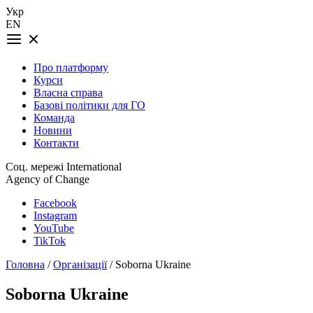
Укр
EN
Про платформу
Курси
Власна справа
Базові політики для ГО
Команда
Новини
Контакти
Соц. мережі International
Agency of Change
Facebook
Instagram
YouTube
TikTok
Головна
/
Організації
/ Soborna Ukraine
Soborna Ukraine