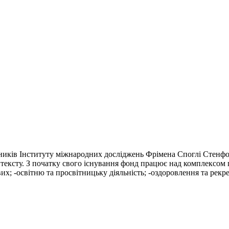
кників Інституту міжнародних досліджень Фрімена Споглі Стенфо
ексту. З початку свого існування фонд працює над комплексом п
х; -освітню та просвітницьку діяльність; -оздоровлення та рекре