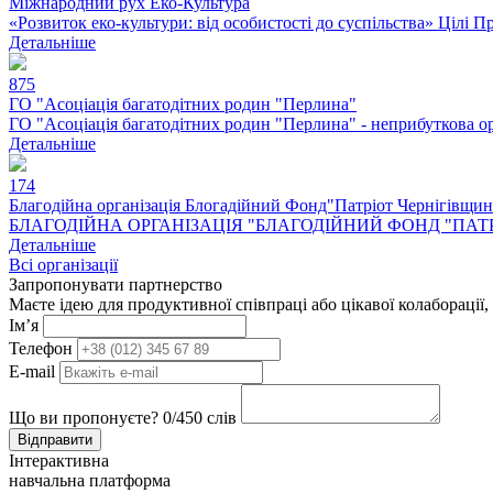
Міжнародний рух Еко-Культура
«Розвиток еко-культури: від особистості до суспільства» Цілі П
Детальніше
875
ГО "Асоціація багатодітних родин "Перлина"
ГО "Асоціація багатодітних родин "Перлина" - неприбуткова орга
Детальніше
174
Благодійна організація Блогадійний Фонд"Патріот Чернігівщи
БЛАГОДІЙНА ОРГАНІЗАЦІЯ "БЛАГОДІЙНИЙ ФОНД "ПАТРІОТ 
Детальніше
Всі організації
Запропонувати партнерство
Маєте ідею для продуктивної співпраці або цікавої колаборації,
Ім’я
Телефон
E-mail
Що ви пропонуєте?
0
/450 слів
Відправити
Інтерактивна
навчальна платформа