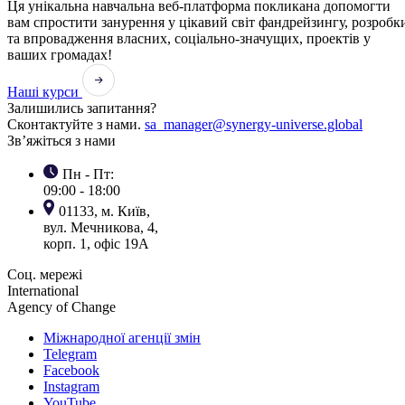
Ця унікальна навчальна веб-платформа покликана допомогти
вам спростити занурення у цікавий світ фандрейзингу, розробк
та впровадження власних, соціально-значущих, проектів у
ваших громадах!
Наші курси
Залишились запитання?
Сконтактуйте з нами.
sa_manager@synergy-universe.global
Зв’яжіться з нами
Пн - Пт:
09:00 - 18:00
01133, м. Київ,
вул. Мечникова, 4,
корп. 1, офіс 19А
Соц. мережі
International
Agency of Change
Міжнародної агенції змін
Telegram
Facebook
Instagram
YouTube