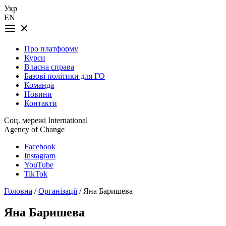
Укр
EN
Про платформу
Курси
Власна справа
Базові політики для ГО
Команда
Новини
Контакти
Соц. мережі International
Agency of Change
Facebook
Instagram
YouTube
TikTok
Головна
/
Організації
/ Яна Баришева
Яна Баришева