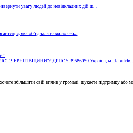
ривернути увагу людей до невідкладних дій щ...
нізація, яка об’єднала навколо себ...
ни"
ЧЕРНІГІВЩИНИ"ЄДРПОУ 39586959 Україна, м. Чернігів, в
 хочете збільшити свій вплив у громаді, шукаєте підтримку або м