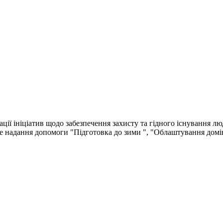
ації ініціатив щодо забезпечення захисту та гідного існування л
 це надання допомоги "Підготовка до зими ", "Облаштування домів