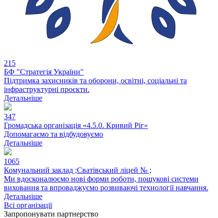
215
БФ "Стратегія України"
Підтримка захисників та оборони, освітні, соціальні та
інфраструктурні проєкти.
Детальніше
347
Громадська організація «4.5.0. Кривий Ріг»
Допомагаємо та відбудовуємо
Детальніше
1065
Комунальний заклад ;Сватівський ліцей № ;
Ми вдосконалюємо нові форми роботи, пошукові системи
виховання та впроваджуємо розвиваючі технології навчання.
Детальніше
Всі організації
Запропонувати партнерство