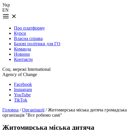
Укр
EN
Про платформу
Курси
Власна справа
Базові політики для ГО
Команда
Новини
Контакти
Соц. мережі International
Agency of Change
Facebook
Instagram
YouTube
TikTok
Головна
/
Організації
/ Житомирська міська дитяча громадська
організація "Все робимо самі"
Житомирська міська дитяча