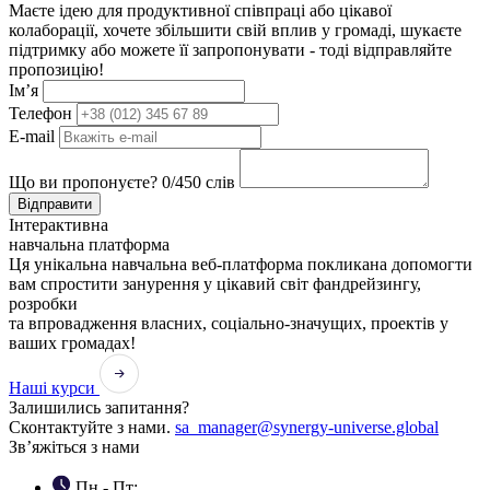
Маєте ідею для продуктивної співпраці або цікавої
колаборації, хочете збільшити свій вплив у громаді, шукаєте
підтримку або можете її запропонувати - тоді відправляйте
пропозицію!
Ім’я
Телефон
E-mail
Що ви пропонуєте?
0
/450 слів
Відправити
Інтерактивна
навчальна платформа
Ця унікальна навчальна веб-платформа покликана допомогти
вам спростити занурення у цікавий світ фандрейзингу,
розробки
та впровадження власних, соціально-значущих, проектів у
ваших громадах!
Наші курси
Залишились запитання?
Сконтактуйте з нами.
sa_manager@synergy-universe.global
Зв’яжіться з нами
Пн - Пт: