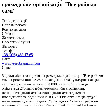
громадська організація "Все робимо
самі"
Тип організації
Напрям роботи
Контактні дані
Область
Житомирська
Населений пункт
Житомир
Телефон
+38 (096) 468 17 65
Сайт
www.vserobsami.com.ua
Опис
За роки діяльності дитяча громадська організація "Все робимо
самі" провела більше 2800 благодійних та культурних акцій.
Допомогу отримали понад 30 000 родин. Організація
опікується 270 малоазбезпеченими, багатодітними,
неповними родинами, а також родинами з дітьми з
інвалідністю та родинами ВПО. Дитяча організація будує
інклюзивний дитячий центр "Дім радості" і ми потребуємо
допомоги в цьому проекті. будемо раді співпраці і в інших