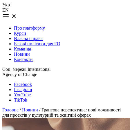
Укр
EN
Про платформу
Курси
Власна справа
Базові політики для ГО
Команда
Новини
Контакти
Соц. мережі International
Agency of Change
Facebook
Instagram
YouTube
TikTok
Головна
/
Новини
/ Грантова перспектива: нові можливості
для проєктів у культурній та освітній сферах