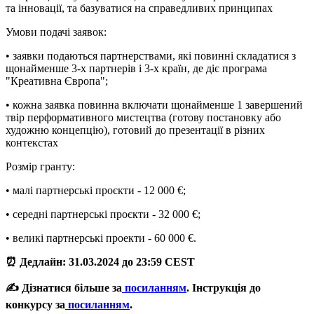
та інновації, та базуватися на справедливих принципах
Умови подачі заявок:
• заявки подаються партнерствами, які повинні складатися з
щонайменше 3-х партнерів і 3-х країн, де діє програма
"Креативна Європа";
• кожна заявка повинна включати щонайменше 1 завершений
твір перформативного мистецтва (готову постановку або
художню концепцію), готовий до презентації в різних
контекстах
Розмір гранту:
• малі партнерські проєкти - 12 000 €;
• середні партнерські проєкти - 32 000 €;
• великі партнерські проекти - 60 000 €.
⏰ Дедлайн: 31.03.2024 до 23:59 CEST
✍️ Дізнатися більше за
посиланням
. Інструкція до
конкурсу за
посиланням
.