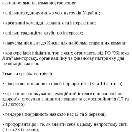
активностями на командоутворення;
• спільнота однодумиць з усіх куточків України;
• креативні командні завдання та інтерактиви;
• спільні традиції та клуби по інтересах;
• навчальний візит до Києва для найбільш старанних команд;
• конкурс ідей ініціатив, три з яких отримають від ГО “Жіноча
Ліга” менторську, організаційну та фінансову підтримку для
реалізації в життя.
Теми та графік зустрічей:
• лідерство, постановка цілей і пріоритетів (3 та 10 лютого);
• ефективне спілкування: емоційний інтелект, психологічне
здоров’я, стосунки з іншими людьми та самосприйняття (17 та
24 лютого);
• гендерна (не)рівність навколо нас (2 та 9 березня);
• профорієнтація і те, як знайти себе в цьому непростому світі
(16 та 23 березня);