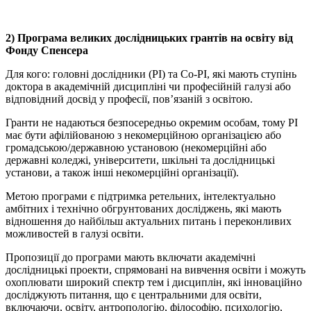
2) Програма великих дослідницьких грантів на освіту від
Фонду Спенсера
Для кого: головні дослідники (PI) та Co-PI, які мають ступінь
доктора в академічній дисципліні чи професійній галузі або
відповідний досвід у професії, пов’язаній з освітою.
Гранти не надаються безпосередньо окремим особам, тому PI
має бути афілійованою з некомерційною організацією або
громадською/державною установою (некомерційні або
державні коледжі, університети, шкільні та дослідницькі
установи, а також інші некомерційні організації).
Метою програми є підтримка ретельних, інтелектуально
амбітних і технічно обгрунтованих досліджень, які мають
відношення до найбільш актуальних питань і переконливих
можливостей в галузі освіти.
Пропозиції до програми мають включати академічні
дослідницькі проекти, спрямовані на вивчення освіти і можуть
охоплювати широкий спектр тем і дисциплін, які інноваційно
досліджують питання, що є центральними для освіти,
включаючи, освіту, антропологію, філософію, психологію,