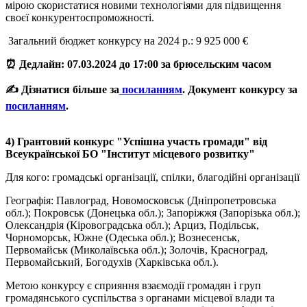
мірою скористатися новими технологіями для підвищення
своєї конкурентоспроможності.
Загальний бюджет конкурсу на 2024 р.: 9 925 000 €
⏰ Дедлайн: 07.03.2024 до 17:00 за брюсельским часом
✍️ Дізнатися більше за
посиланням
. Документ конкурсу за
посиланням
.
4) Грантовий конкурс "Успішна участь громади" від
Всеукраїнської БО "Інститут місцевого розвитку"
Для кого: громадські організації, спілки, благодійні організації
Географія: Павлоград, Новомосковськ (Дніпропетровська
обл.); Покровськ (Донецька обл.); Запоріжжя (Запорізька обл.);
Олександрія (Кіровоградська обл.); Арциз, Подільськ,
Чорноморськ, Южне (Одеська обл.); Вознесенськ,
Первомайськ (Миколаївська обл.); Золочів, Красноград,
Первомайський, Богодухів (Харківська обл.).
Метою конкурсу є сприяння взаємодії громадян і груп
громадянського суспільства з органами місцевої влади та