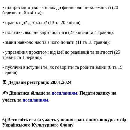
• підприємництво як шлях до фінансової незалежності (20
березня та 6 квітня);
• право: що? де? коли? (13 та 20 квітня);
• політика, якої не варто боятися (27 квітня та 4 травня);
• зміни навколо нас та з чого почати (11 та 18 травня);
• управління проєктом: від ідеї до реалізації та звітності (25
травня та 1 червня);
• публічні виступи і те, як говорити та робити зміни (8 та 15
червня).
⏰ Дедлайн реєстрації: 20.01.2024
✍️ Дізнатися більше за
посиланням
. Подати заявку на
участь за
посиланням
.
6) Встигніть взяти участь у нових грантових конкурсах від
Українського Культурного Фонду