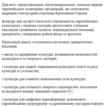
Для кого: представницькі, багатонаціональні, членські мережі
європейських культурних організацій, які охоплюють
широкий спектр країн-учасниць Креативної Європи
Конкурс має на меті посилити спроможність європейських
культурних і творчих секторів протистояти спільним
викликам і розвивати таланти, впроваджувати інновації,
процвітати, створювати робочі місця та зростати
Пропозиції мають стосуватися наступних пріоритетних
викликів:
• митці та працівники культури: розширення можливостей
культурного та творчого секторів;
• культура для людей: підвищення культурної участі та ролі
культури в суспільстві;
• культура для планети: вивільнення сили культури;
• культура для спільного творчого партнерства: посилення
культурного виміру зовнішніх відносин ЄС;
• культура для цифрової трансформації: допоможіть
європейському культурному та креативному секторам повною