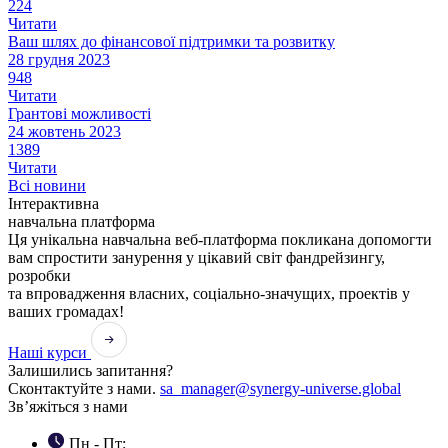
224
Читати
Ваш шлях до фінансової підтримки та розвитку
28 грудня 2023
948
Читати
Грантові можливості
24 жовтень 2023
1389
Читати
Всі новини
Інтерактивна
навчальна платформа
Ця унікальна навчальна веб-платформа покликана допомогти
вам спростити занурення у цікавий світ фандрейзингу,
розробки
та впровадження власних, соціально-значущих, проектів у
ваших громадах!
Наші курси
Залишились запитання?
Сконтактуйте з нами.
sa_manager@synergy-universe.global
Зв’яжіться з нами
Пн - Пт: