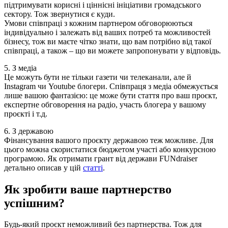
підтримувати корисні і ціннісні ініціативи громадського
сектору. Тож звернутися є куди.
Умови співпраці з кожним партнером обговорюються
індивідуально і залежать від ваших потреб та можливостей
бізнесу, тож ви маєте чітко знати, що вам потрібно від такої
співпраці, а також – що ви можете запропонувати у відповідь.
5. З медіа
Це можуть бути не тільки газети чи телеканали, але й
Instagram чи Youtube блогери. Співпраця з медіа обмежується
лише вашою фантазією: це може бути стаття про ваш проєкт,
експертне обговорення на радіо, участь блогера у вашому
проєкті і т.д.
6. З державою
Фінансування вашого проєкту державою теж можливе. Для
цього можна скористатися бюджетом участі або конкурсною
програмою. Як отримати грант від держави FUNdraiser
детально описав у цій
статті
.
Як зробити ваше партнерство
успішним?
Будь-який проєкт неможливий без партнерства. Тож для