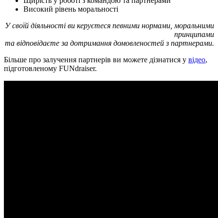
Щирість у роботі з командою та партнерами
Високий рівень моральності
У своїй діяльності ви керуєтеся певними нормами, моральними
принципами
та відповідаєте за дотримання домовленостей з партнерами.
Більше про залучення партнерів ви можете дізнатися у
відео
,
підготовленому FUNdraiser.