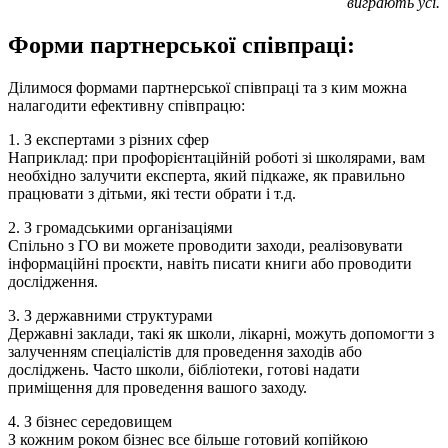
виграють усі.
Форми партнерської співпраці:
Ділимося формами партнерської співпраці та з ким можна
налагодити ефективну співпрацю:
1. З експертами з різних сфер
Наприклад: при профорієнтаційній роботі зі школярами, вам
необхідно залучити експерта, який підкаже, як правильно
працювати з дітьми, які тести обрати і т.д.
2. З громадськими організаціями
Спільно з ГО ви можете проводити заходи, реалізовувати
інформаційні проєкти, навіть писати книги або проводити
дослідження.
3. З державними структурами
Державні заклади, такі як школи, лікарні, можуть допомогти з
залученням спеціалістів для проведення заходів або
досліджень. Часто школи, бібліотеки, готові надати
приміщення для проведення вашого заходу.
4. З бізнес середовищем
З кожним роком бізнес все більше готовий копійкою