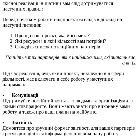
якісної реалізації ініціативи вам слід дотримуватися
наступних правил:
Перед початком роботи над проєктом слід з відповіді на
наступні питання:
Про що ваш проєкт, яка його мета?
Які ресурси і в якій кількості вам потрібні?
Складіть список потенційних партнерів
Почніть з тих партнерів, які є найближчими, які знають вас,
а ви їх.
Під час реалізації, будь-який проєкт, незалежно від сфери
діяльності, має включати в себе роботу у наступних
напрямках:
•
Комунікації
Підтримуйте постійний контакт з людьми та організаціями, з
якими співпрацюєте. Вони мають знати про виконану вами
роботу, а також про ваші плани на майбутнє.
•
Звітність
Домовтеся про зручний формат звітності для ваших партнерів
і регулярно діліться інформацією про виконану роботу.