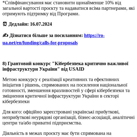
*Співфінансування має становити щонайменше 10% від
загальної вартості проєкту та надаватися всіма партнерами, які
отримують підтримку від Програми.
⏰ Дедлайн: 16.07.2024
✍️ Дізнатися більше за посиланням:
https://ro-
ua.net/en/funding/calls-for-proposals
8) Грантовий конкурс "Кібербезпека критично важливої
інфраструктури України" від USAID
Метою конкурсу є реалізації креативних та ефективних
ініціатив і рішень, спрямованих на посилення національної
готовності, зменшення вразливостей у сфері кібербезпеки та
зміцнення критичної інфраструктури України в секторі
кібербезпеки
Для кого: офіційно зареєстровані українські прибуткові,
неприбуткові неурядові організації, бізнес-асоціації, аналітичні
центри та/або приватні підприємства.
Діяльність в межах проєкту має бути спрямована на