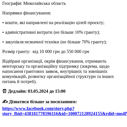
Географія: Миколаївська область
Напрямки фінансування:
• кошти, які направлені на реалізацію цілей проєкту;
• адміністративні витрати (не більше 10% гранту);
• закупівля незначної техніки (не більше 70% гранту);
Розмір гранту: від 10 000 грн до 550 000 грн
Відібрані організації, окрім фінансування, отримають
менторську та організаційну підтримку (зокрема, щодо
написання грантових заявок, внутрішніх та зовнішніх
комунікацій, розвитку організаційної структури та інших
питань й потреб).
⏰ Дедлайн: 03.05.2024 до 15:00
✍️ Дізнатися більше за посиланням:
https://www.facebook.com/story.php?
story_fbid=438181778596116&id=100072128924155&rdid=mo