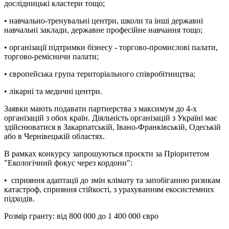
дослідницькі кластери тощо;
• навчально-тренувальні центри, школи та інші державні
навчальні заклади, державне професійне навчання тощо;
• організації підтримки бізнесу - торгово-промислові палати,
торгово-ремісничи палати;
• європейська група територіального співробітництва;
• лікарні та медичні центри.
Заявки мають подавати партнерства з максимум до 4-х
організацій з обох країн. Діяльність організацій з Україні має
здійснюватися в Закарпатській, Івано-Франківській, Одеській
або в Чернівецькій областях.
В рамках конкурсу запрошуються проєкти за Пріоритетом
"Екологічний фокус через кордони":
• cприяння адаптації до змін клімату та запобіганню ризикам
катастроф, сприяння стійкості, з урахуванням екосистемних
підходів.
Розмір гранту: від 800 000 до 1 400 000 євро