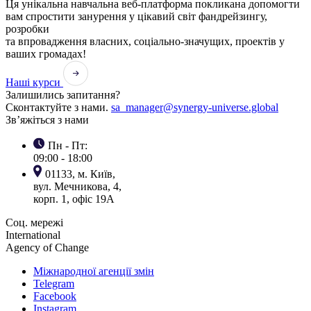
Ця унікальна навчальна веб-платформа покликана допомогти
вам спростити занурення у цікавий світ фандрейзингу,
розробки
та впровадження власних, соціально-значущих, проектів у
ваших громадах!
Наші курси
Залишились запитання?
Сконтактуйте з нами.
sa_manager@synergy-universe.global
Зв’яжіться з нами
Пн - Пт:
09:00 - 18:00
01133, м. Київ,
вул. Мечникова, 4,
корп. 1, офіс 19А
Соц. мережі
International
Agency of Change
Міжнародної агенції змін
Telegram
Facebook
Instagram