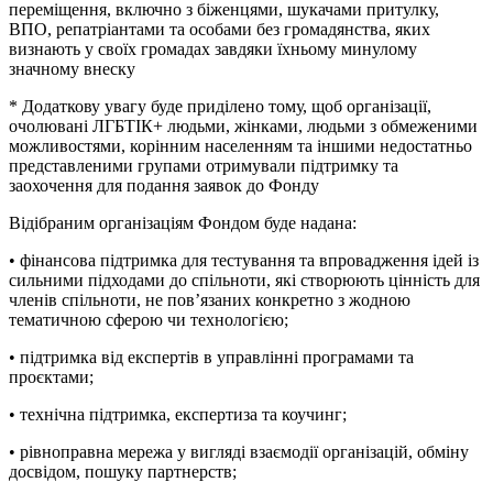
переміщення, включно з біженцями, шукачами притулку,
ВПО, репатріантами та особами без громадянства, яких
визнають у своїх громадах завдяки їхньому минулому
значному внеску
* Додаткову увагу буде приділено тому, щоб організації,
очолювані ЛГБТІК+ людьми, жінками, людьми з обмеженими
можливостями, корінним населенням та іншими недостатньо
представленими групами отримували підтримку та
заохочення для подання заявок до Фонду
Відібраним організаціям Фондом буде надана:
• фінансова підтримка для тестування та впровадження ідей із
сильними підходами до спільноти, які створюють цінність для
членів спільноти, не пов’язаних конкретно з жодною
тематичною сферою чи технологією;
• підтримка від експертів в управлінні програмами та
проєктами;
• технічна підтримка, експертиза та коучинг;
• рівноправна мережа у вигляді взаємодії організацій, обміну
досвідом, пошуку партнерств;