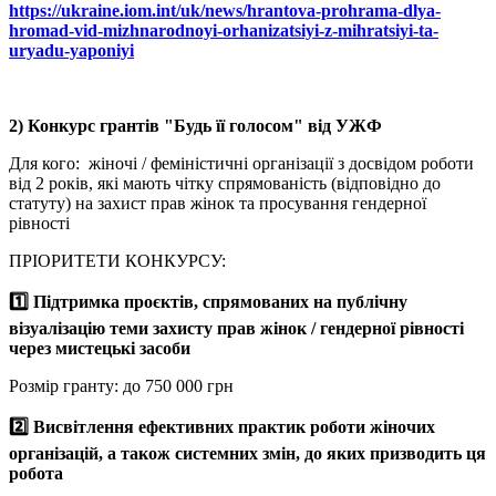
https://ukraine.iom.int/uk/news/hrantova-prohrama-dlya-
hromad-vid-mizhnarodnoyi-orhanizatsiyi-z-mihratsiyi-ta-
uryadu-yaponiyi
2) Конкурс грантів "Будь її голосом" від УЖФ
Для кого: жіночі / феміністичні організації з досвідом роботи
від 2 років, які мають чітку спрямованість (відповідно до
статуту) на захист прав жінок та просування гендерної
рівності
ПРІОРИТЕТИ КОНКУРСУ:
1️⃣ Підтримка проєктів, спрямованих на публічну
візуалізацію теми захисту прав жінок / гендерної рівності
через мистецькі засоби
Розмір гранту: до 750 000 грн
2️⃣ Висвітлення ефективних практик роботи жіночих
організацій, а також системних змін, до яких призводить ця
робота