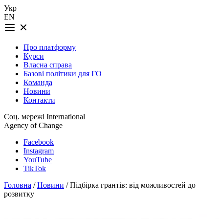
Укр
EN
Про платформу
Курси
Власна справа
Базові політики для ГО
Команда
Новини
Контакти
Соц. мережі International
Agency of Change
Facebook
Instagram
YouTube
TikTok
Головна
/
Новини
/ Підбірка грантів: від можливостей до
розвитку