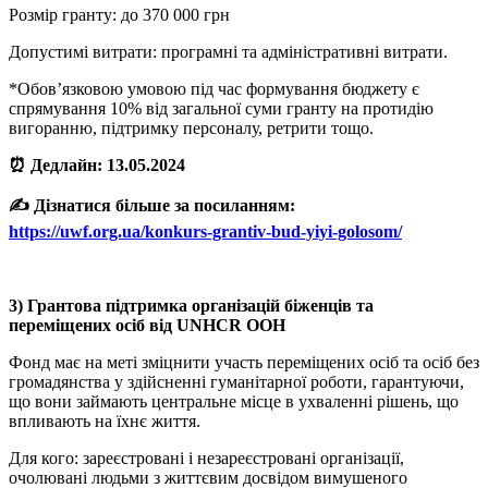
Розмір гранту: до 370 000 грн
Допустимі витрати: програмні та адміністративні витрати.
*Обов’язковою умовою під час формування бюджету є
спрямування 10% від загальної суми гранту на протидію
вигоранню, підтримку персоналу, ретрити тощо.
⏰ Дедлайн: 13.05.2024
✍️ Дізнатися більше за посиланням:
https://uwf.org.ua/konkurs-grantiv-bud-yiyi-golosom/
3) Грантова підтримка організацій біженців та
переміщених осіб від UNHCR ООН
Фонд має на меті зміцнити участь переміщених осіб та осіб без
громадянства у здійсненні гуманітарної роботи, гарантуючи,
що вони займають центральне місце в ухваленні рішень, що
впливають на їхнє життя.
Для кого: зареєстровані і незареєстровані організації,
очолювані людьми з життєвим досвідом вимушеного