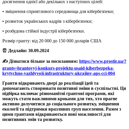
досягнення однієї або декількох з наступних цілей:
• зміцнення сприятливого середовища для кібербезпеки;
• розвиток українських кадрів з кібербезпеки;
• розбудова стійкої індустрії кібербезпеки.
Розмір гранту: від 20 000 до 150 000 доларів США
⏰ Дедлайн: 30.09.2024
✍️ Дізнатися більше за посиланням:
https://www.prostir.ua/?
grants=hrantovyj-konkurs-projektu-usaid-kiberbezpeka-
krytychno-vazhlyvoji-infrastruktury-ukrajiny-aps-cci-004
Гранти відкривають двері до реалізації ідей та
допомагають створювати позитивні зміни в суспільстві. Ця
підбірка включає різноманітні грантові програми, які
можуть стати важливими кроками для тих, хто прагне
активно долучитися до соціального розвитку, зміцнення
екології та підтримки вразливих груп населення. Разом з
цими грантами відкриваються нові можливості для
позитивних змін та розвитку.