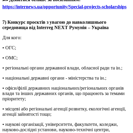
https://internews.ua/opportunity/Special-projects-scholarships
7) Конкурс проєктів з увагою до навколишнього
середовища від Interreg NEXT Румунія – Україна
Для кого:
• ОГС;
• ОМС;
• регіональні органи державної влади, обласної ради та ін.;
• національні державні органи - міністерства та ін.;
• офіси/філії державних національних/регіональних органів
влади та інших державних органів, що працюють за темами
пріоритету;
• місцеві або регіональні агенції розвитку, екологічні агенції,
агенції зайнятості тощо;
• наукові організації, університети, факультети, коледжи,
науково-дослідні установи, науково-технічні центри,