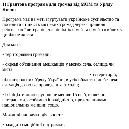
1) Грантова програма для громад від МОМ та Уряду
Японії
Програма має на меті згуртувати українське суспільство та
посилити стійкість місцевих громад через сприяння
реінтеграції ветеранів, членів їхніх сімей та сімей загиблих у
цивільне життя
Для кого:
• територіальні громади;
• окремі об'єднання мешканців у межах села, селища чи
міста;
• із територій,
підконтрольних Уряду України, в усіх областях, де безпекова
ситуація дозволяє проведення заходів;
• із ініціативною групою не менше 15 осіб, включно з
ветеранами, особами з інвалідністю, представниками
національних меншин тощо.
Можливі напрямки діяльності:
• заходи з емоційної підтримки;