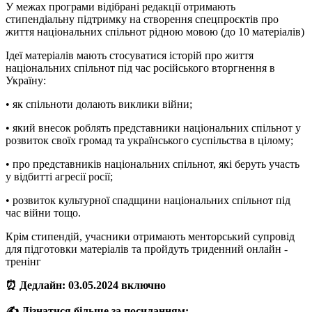
У межах програми відібрані редакції отримають
стипендіальну підтримку на створення спецпроєктів про
життя національних спільнот рідною мовою (до 10 матеріалів)
Ідеї матеріалів мають стосуватися історій про життя
національних спільнот під час російського вторгнення в
Україну:
• як спільноти долають виклики війни;
• який внесок роблять представники національних спільнот у
розвиток своїх громад та українського суспільства в цілому;
• про представників національних спільнот, які беруть участь
у відбитті агресії росії;
• розвиток культурної спадщини національних спільнот під
час війни тощо.
Крім стипендій, учасники отримають менторський супровід
для підготовки матеріалів та пройдуть триденний онлайн -
тренінг
⏰ Дедлайн: 03.05.2024 включно
✍️ Дізнатися більше за посиланням: