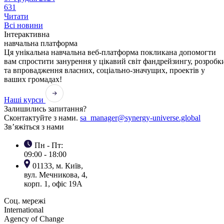
631
Читати
Всі новини
Інтерактивна
навчальна платформа
Ця унікальна навчальна веб-платформа покликана допомогти
вам спростити занурення у цікавий світ фандрейзингу, розробк
та впровадження власних, соціально-значущих, проектів у
ваших громадах!
Наші курси
Залишились запитання?
Сконтактуйте з нами.
sa_manager@synergy-universe.global
Зв’яжіться з нами
Пн - Пт:
09:00 - 18:00
01133, м. Київ,
вул. Мечникова, 4,
корп. 1, офіс 19А
Соц. мережі
International
Agency of Change