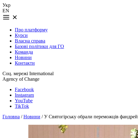
Укр
EN
Про платформу
Курси
Власна справа
Базові політики для ГО
Команда
Новини
Контакти
Соц. мережі International
Agency of Change
Facebook
Instagram
YouTube
TikTok
Головна
/
Новини
/ У Святогірську обрали переможців фандре