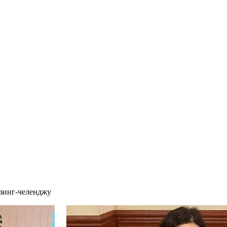
йзинг-челенджу