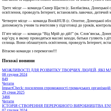
Третє місце — команда Сквер Щастя (с. Билбасівка, Донецької о
освітлення, проведуть Інтернет, встановлять лавочки, дитячий 
Четверте місце — команда BookHUB (с. Опитне, Донецької област
допоможуть учням та вчителям у підготовці до уроків, контрольн
П’яте місце — команда “Від Мрій до дій!” (м. Слов’янськ, Доне
кар’єру, в якому проводяться масові заходи, батьки гуляють з д
селища. Вони облаштують освітлення, проведуть Інтернет, вста
Вітаємо команди з перемогою!!!
Похожі новини
МОЖЛИВОСТІ ДЛЯ РОЗВИТКУ ТВОРЧИХ ЛЮДЕЙ, ЯКІ М
08 грудня 2024
849
Читати
ImpactCheck: посилення спроможності громадських організацій 
29 січня 2025
3466
Читати
ІСТОРІЯ СТВОРЕННЯ ПЕРЕРОБНОГО ВИРОБНИЦТВА ENS
07 грудня 2024