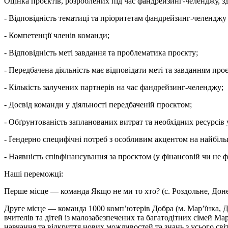
Оцінка проєктів, розроблених під час фандрейзинг-челенджу, 
- Відповідність тематиці та пріоритетам фандрейзинг-челенджу 
- Компетенції членів команди;
- Відповідність меті завдання та проблематика проєкту;
- Передбачена діяльність має відповідати меті та завданням про
- Кількість залучених партнерів на час фандрейзинг-челенджу;
- Досвід команди у діяльності передбаченій проєктом;
- Обґрунтованість запланованих витрат та необхідних ресурсів 
- Ґендерно специфічні потреб з особливим акцентом на найбільш
- Наявність співфінансування за проєктом (у фінансовій чи не ф
Наші переможці:
Перше місце — команда Якщо не ми то хто? (с. Роздольне, Доне
Друге місце — команда 1000 комп’ютерів Добра (м. Мар’їнка, До
вчителів та дітей із малозабезпечених та багатодітних сімей Мар
навчання та відкриття нових можливостей та знань з усього світ