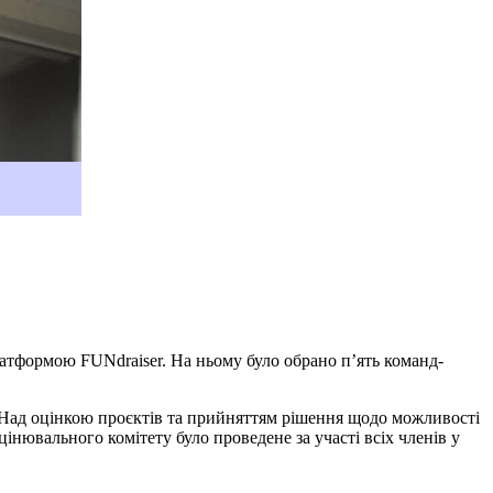
атформою FUNdraiser. На ньому було обрано п’ять команд-
. Над оцінкою проєктів та прийняттям рішення щодо можливості
нювального комітету було проведене за участі всіх членів у