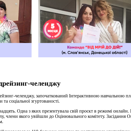
дрейзинг-челенджу
дрейзинг-челенджу, започаткований Інтерактивною навчальною пл
и та соціальної згуртованості.
инадцять. Одна з яких презентувала свій проєкт в режимі онлайн
, члени якого увійшли до Оцінювального комітету. Засідання Оці
м.