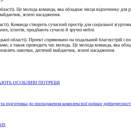
бласті). Це молода команда, яка обладнає місця відпочинку для 
майданчик, зелені насадження.
і). Команда створить сучасний простір для соціальної згуртован
их, іспитів, придбають сучасні й зручні меблі.
цької області). Проект спрямовано на подальший благоустрій і по
ітьми, а також проводить час молодь. Це молода команда, яка обла
новлять лавочки, дитячий майданчик, зелені насадження.
АЮТЬ ОСОБЛИВІ ПОТРЕБИ
та підготовка до проходження комплексної оцінки доброчесності
IS