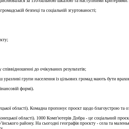
здійснювалася за 110-бальною шкалою та наступними критеріями:
громадській безпеці та соціальній згуртованості;
єкту;
у співвідношенні до очікуваних результатів;
 уразливі групи населення із цільових громад мають бути врахов
інансовій формі).
цької області). Комадна пропонує проєкт щодо благоустрою та о
нецької області). 1000 Комп'ютерів Добра - це соціальний проєк
’їнського району. На сьогодні географія проєкту - села та малень
у.