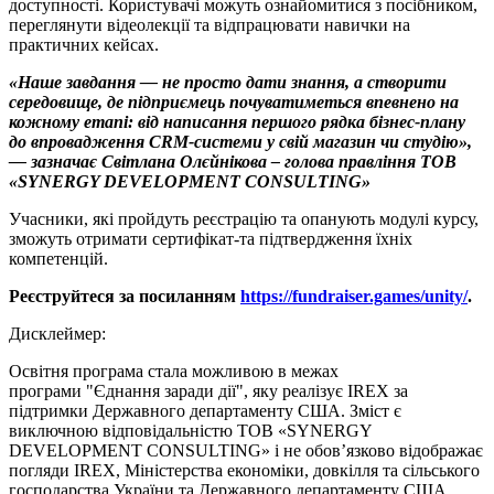
доступності. Користувачі можуть ознайомитися з посібником,
переглянути відеолекції та відпрацювати навички на
практичних кейсах.
«Наше завдання — не просто дати знання, а створити
середовище, де підприємець почуватиметься впевнено на
кожному етапі: від написання першого рядка бізнес-плану
до впровадження CRM-системи у свій магазин чи студію»,
— зазначає Світлана Олєйнікова – голова правління ТОВ
«SYNERGY DEVELOPMENT CONSULTING»
Учасники, які пройдуть реєстрацію та опанують модулі курсу,
зможуть отримати сертифікат-та підтвердження їхніх
компетенцій.
Реєструйтеся за посиланням
https://fundraiser.games/unity/
.
Дисклеймер:
Освітня програма стала можливою в межах
програми "Єднання заради дії", яку реалізує IREX за
підтримки Державного департаменту США. Зміст є
виключною відповідальністю ТОВ «SYNERGY
DEVELOPMENT CONSULTING» і не обов’язково відображає
погляди IREX, Міністерства економіки, довкілля та сільського
господарства України та Державного департаменту США.