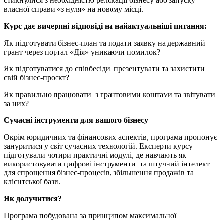
стикнулися з необхідністю релокації бізнесу або запуску
власної справи «з нуля» на новому місці.
Курс дає вичерпні відповіді на найактуальніші питання:
Як підготувати бізнес-план та подати заявку на державний
грант через портал «Дія» уникаючи помилок?
Як підготуватися до співбесіди, презентувати та захистити
свій бізнес-проєкт?
Як правильно працювати з грантовими коштами та звітувати
за них?
Сучасні інструменти для вашого бізнесу
Окрім юридичних та фінансових аспектів, програма пропонує
зануритися у світ сучасних технологій. Експерти курсу
підготували чотири практичні модулі, де навчають як
використовувати цифрові інструменти та штучний інтелект
для спрощення бізнес-процесів, збільшення продажів та
клієнтської бази.
Як долучитися?
Програма побудована за принципом максимальної