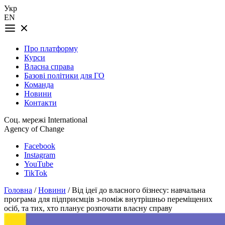
Укр
EN
Про платформу
Курси
Власна справа
Базові політики для ГО
Команда
Новини
Контакти
Соц. мережі International
Agency of Change
Facebook
Instagram
YouTube
TikTok
Головна
/
Новини
/ Від ідеї до власного бізнесу: навчальна
програма для підприємців з-поміж внутрішньо переміщених
осіб, та тих, хто планує розпочати власну справу