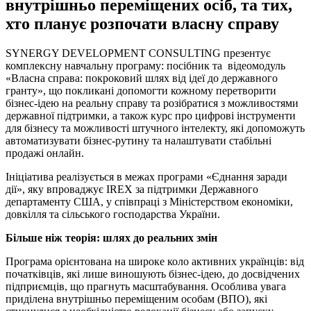
внутрішньо переміщених осіб, та тих,
хто планує розпочати власну справу
SYNERGY DEVELOPMENT CONSULTING презентує
комплексну навчальну програму: посібник та відеомодуль
«Власна справа: покроковий шлях від ідеї до державного
гранту», що покликані допомогти кожному перетворити
бізнес-ідею на реальну справу та розібратися з можливостями
державної підтримки, а також курс про цифрові інструменти
для бізнесу та можливості штучного інтелекту, які допоможуть
автоматизувати бізнес-рутину та налаштувати стабільні
продажі онлайн.
Ініціатива реалізується в межах програми «Єднання заради
дії», яку впроваджує IREX за підтримки Державного
департаменту США, у співпраці з Міністерством економіки,
довкілля та сільського господарства України.
Більше ніж теорія: шлях до реальних змін
Програма орієнтована на широке коло активних українців: від
початківців, які лише виношують бізнес-ідею, до досвідчених
підприємців, що прагнуть масштабування. Особлива увага
приділена внутрішньо переміщеним особам (ВПО), які