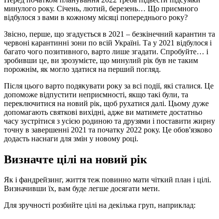
минулого року. Січень, лютий, березень… Що приємного
відбулося з вами в кожному місяці попереднього року?
Звісно, перше, що згадується в 2021 – безкінечний карантин та
червоні карантинні зони по всій Україні. Та у 2021 відбулося і
багато чого позитивного, варто лише згадати. Спробуйте… і
зробивши це, ви зрозумієте, що минулий рік був не таким
порожнім, як могло здатися на перший погляд.
Після цього варто подякувати року за всі події, які сталися. Це
допоможе відпустити неприємності, якщо такі були, та
переключитися на новий рік, щоб рухатися далі. Цьому дуже
допомагають святкові вихідні, адже ви матимете достатньо
часу зустрітися з усією родиною та друзями і поставити жирну
точну в завершенні 2021 та початку 2022 року. Це обов'язково
додасть наснаги для змін у новому році.
Визначте цілі на новий рік
Як і фандрейзинг, життя теж повинно мати чіткий план і цілі.
Визначивши їх, вам буде легше досягати мети.
Для зручності розбийте цілі на декілька груп, наприклад: