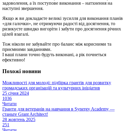
задоволення, а їх поступове виконання – натхнення на
наступні звершення.
Якщо ж ви докладаєте великі зусилля для виконання планів
«для галочки», не отримуючи радості від досягнення, то
ризикуєте швидко вигоріти і забути про досягнення річних
цілей взагалі.
Тож ніколи не забувайте про баланс між корисними та
приємними завданнями.
І ваші плани точно будуть виконані, а рік почнеться
ефективно!
Похожі новини
Можливості для молоді: підбірка грантів для розвитку
громадських організацій та культурних ініціатив
25 січня 2024
1036
Читати
Гранти для ветеранів на навчання в Synergy Academy —
станьте Grant Architect!
28 жовтень 2025
251
Читати