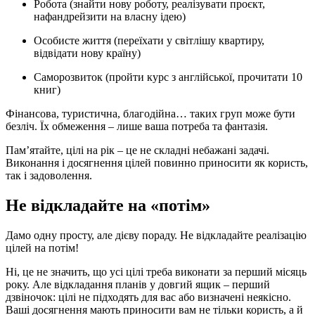
Робота (знайти нову роботу, реалізувати проєкт,
нафандрейзити на власну ідею)
Особисте життя (переїхати у світлішу квартиру,
відвідати нову країну)
Саморозвиток (пройти курс з англійської, прочитати 10
книг)
Фінансова, туристична, благодійна… таких груп може бути
безліч. Їх обмеження – лише ваша потреба та фантазія.
Пам’ятайте, цілі на рік – це не складні небажані задачі.
Виконання і досягнення цілей повинно приносити як користь,
так і задоволення.
Не відкладайте на «потім»
Дамо одну просту, але дієву пораду. Не відкладайте реалізацію
цілей на потім!
Ні, це не значить, що усі цілі треба виконати за перший місяць
року. Але відкладання планів у довгий ящик – перший
дзвіночок: цілі не підходять для вас або визначені неякісно.
Ваші досягнення мають приносити вам не тільки користь, а й