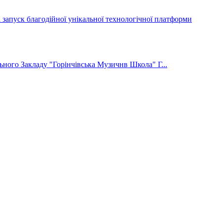
а запуск благодійної унікальної технологічної платформи
ного Закладу "Горінчівська Музичнв Школа" Г...