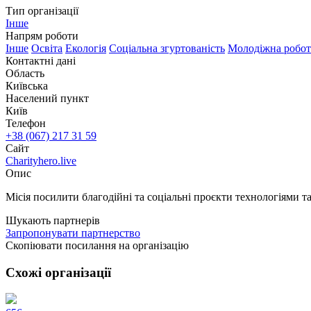
Тип організації
Інше
Напрям роботи
Інше
Oсвіта
Екологія
Соціальна згуртованість
Молодіжна робот
Контактні дані
Область
Київська
Населений пункт
Київ
Телефон
+38 (067) 217 31 59
Сайт
Charityhero.live
Опис
Місія посилити благодійні та соціальні проєкти технологіями т
Шукають партнерів
Запропонувати партнерство
Скопіювати посилання на організацію
Схожі організації