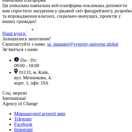
навчальна платформа
Ця унікальна навчальна веб-платформа покликана допомогти
вам спростити занурення у цікавий світ фандрейзингу, розробк
та впровадження власних, соціально-значущих, проектів у
ваших громадах!
Наші курси
Залишились запитання?
Сконтактуйте з нами.
sa_manager@synergy-universe.global
Зв’яжіться з нами
Пн - Пт:
09:00 - 18:00
01133, м. Київ,
вул. Мечникова, 4,
корп. 1, офіс 19А
Соц. мережі
International
Agency of Change
Міжнародної агенції змін
Telegram
Facebook
Instagram