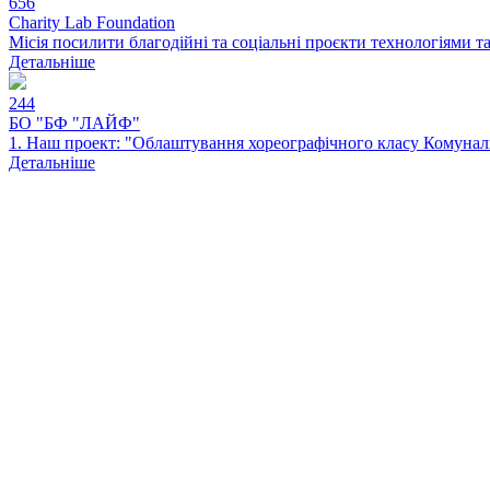
656
Charity Lab Foundation
Місія посилити благодійні та соціальні проєкти технологіями т
Детальніше
244
БО "БФ "ЛАЙФ"
1. Наш проект: "Облаштування хореографічного класу Комуналь
Детальніше