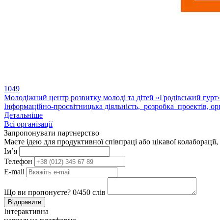
1049
Молодіжний центр розвитку молоді та дітей «Гродівський гурт
Інформаційно-просвітницька діяльність, розробка проектів, орга
Детальніше
Всі організації
Запропонувати партнерство
Маєте ідею для продуктивної співпраці або цікавої колаборації,
Ім’я
Телефон
E-mail
Що ви пропонуєте?
0
/450 слів
Відправити
Інтерактивна