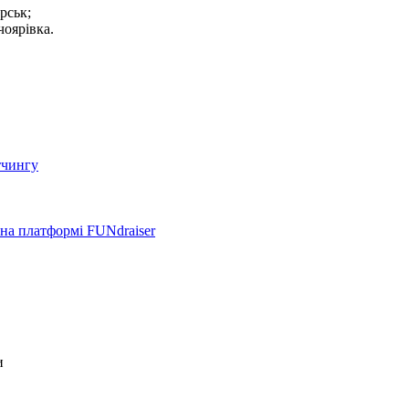
рськ;
чоярівка.
тчингу
на платформі FUNdraiser
и