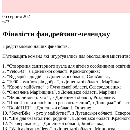
05 серпня 2021
673
Фіналісти фандрейзинг-челенджу
Представляємо наших фіналістів.
П’ятнадцять команд які згуртувались для оволодіння мистецтвом
1. “Створення санітарного вузла для дітей з особливими освітні
2. “VeloGO”, з Донецької області, Красногорівка;
3. “Від мрій - до дій”, з Донецької області, Слов'янськ;
4. “1000 комп’ютерів добра”, з Донецької області, Мар'їнка;
5. “Крок у майбутнє”, з Луганської області, Сєвєродонецьк;
6. “Оновлена Мар'їнщина”, з Донецької області, Мар'їнка;
7. “Якщо не ми то хто?”, з Донецької області, Роздольне;
8. “Простір психологічного розвантаження”, з Донецької області
9. “BookHUB”, з Донецької області, Опитне;
10. "SeverBike" - рух у майбутнє!”, з Луганської області, Сєвєр
11. “Дім для багатодітної родини”, з Донецької області,Красного
12. “Сквер щастя”, з Донецької області, Билбасівка;
13. “With a dream of lego”, з Донецької області, Мирноград;