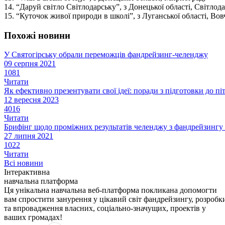
14. “Даруй світло Світлодарську”, з Донецької області, Світлода
15. “Куточок живої природи в школі”, з Луганської області, Вов
Похожі новини
У Святогірську обрали переможців фандрейзинг-челенджу
09 серпня 2021
1081
Читати
Як ефективно презентувати свої ідеї: поради з підготовки до пі
12 вересня 2023
4016
Читати
Брифінг щодо проміжних результатів челенджу з фандрейзингу 
27 липня 2021
1022
Читати
Всі новини
Інтерактивна
навчальна платформа
Ця унікальна навчальна веб-платформа покликана допомогти
вам спростити занурення у цікавий світ фандрейзингу, розробк
та впровадження власних, соціально-значущих, проектів у
ваших громадах!