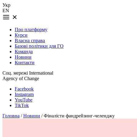
Укр
EN
Про платформу
Курси
Власна справа
Базові політики для ГО
Команда
Новини
Контакти
Соц. мережі International
Agency of Change
Facebook
Instagram
YouTube
TikTok
Головна
/
Новини
/ Фіналісти фандрейзинг-челенджу