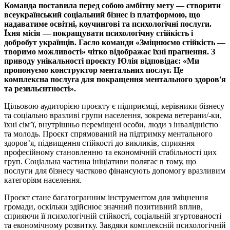
Команда поставила перед собою амбітну мету — створити
всеукраїнський соціальний бізнес із платформою, що
надаватиме освітні, коучингові та психологічні послуги.
Їхня місія — покращувати психологічну стійкість і
добробут українців. Гасло команди «Зміцнюємо стійкість —
творимо можливості» чітко відображає їхні прагнення. З
приводу унікальності проєкту Юлія відповідає: «Ми
пропонуємо конструктор ментальних послуг. Це
комплексна послуга для покращення ментального здоров'я
та резильєнтності».
Цільовою аудиторією проєкту є підприємці, керівники бізнесу
та соціально вразливі групи населення, зокрема ветерани/-ки,
їхні сім’ї, внутрішньо переміщені особи, люди з інвалідністю
та молодь. Проєкт спрямований на підтримку ментального
здоров’я, підвищення стійкості до викликів, сприяння
професійному становленню та економічній стабільності цих
груп. Соціальна частина ініціативи полягає в тому, що
послуги для бізнесу частково фінансують допомогу вразливим
категоріям населення.
Проєкт стане багатогранним інструментом для зміцнення
громади, оскільки здійснює значний позитивний вплив,
сприяючи її психологічній стійкості, соціальній згуртованості
та економічному розвитку. Завдяки комплексній психологічній