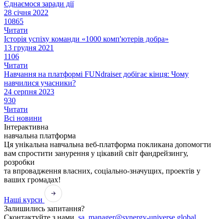
Єднаємося заради дії
28 січня 2022
10865
Читати
Історія успіху команди «1000 комп'ютерів добра»
13 грудня 2021
1106
Читати
Навчання на платформі FUNdraiser добігає кінця: Чому
навчилися учасники?
24 серпня 2023
930
Читати
Всі новини
Інтерактивна
навчальна платформа
Ця унікальна навчальна веб-платформа покликана допомогти
вам спростити занурення у цікавий світ фандрейзингу,
розробки
та впровадження власних, соціально-значущих, проектів у
ваших громадах!
Наші курси
Залишились запитання?
Сконтактуйте з нами.
sa_manager@synergy-universe.global