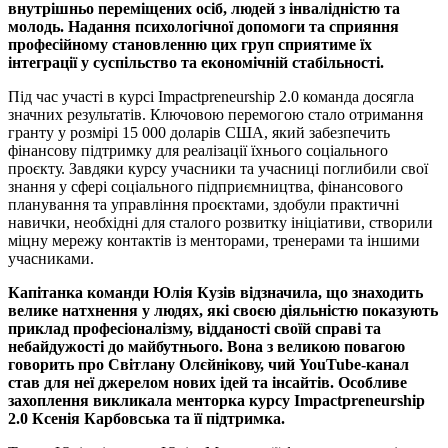
внутрішньо переміщених осіб, людей з інвалідністю та
молодь. Надання психологічної допомоги та сприяння
професійному становленню цих груп сприятиме їх
інтеграції у суспільство та економічній стабільності.
Під час участі в курсі Impactpreneurship 2.0 команда досягла
значних результатів. Ключовою перемогою стало отримання
гранту у розмірі 15 000 доларів США, який забезпечить
фінансову підтримку для реалізації їхнього соціального
проєкту. Завдяки курсу учасники та учасниці поглибили свої
знання у сфері соціального підприємництва, фінансового
планування та управління проєктами, здобули практичні
навички, необхідні для сталого розвитку ініціативи, створили
міцну мережу контактів із менторами, тренерами та іншими
учасниками.
Капітанка команди Юлія Кузів відзначила, що знаходить
велике натхнення у людях, які своєю діяльністю показують
приклад професіоналізму, відданості своїй справі та
небайдужості до майбутнього. Вона з великою повагою
говорить про Світлану Олєйнікову, чий YouTube-канал
став для неї джерелом нових ідей та інсайтів. Особливе
захоплення викликала менторка курсу Impactpreneurship
2.0 Ксенія Карбовська та її підтримка.