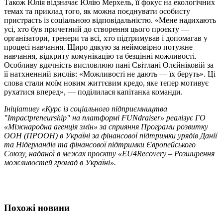
Також Юлія відзначає Юлію Мерхель, її фокус на екологічних
темах та приклад того, як можна поєднувати особисту
пристрасть із соціальною відповідальністю. «Мене надихають
усі, хто був причетний до створення цього проєкту —
організатори, тренери та всі, хто підтримував і допомагав у
процесі навчання. Щиро дякую за неймовірно потужне
навчання, відкриту комунікацію та безцінні можливості.
Особливу вдячність висловлюю пані Світлані Олєйніковій за
її натхненний вислів: «Можливості не дають — їх беруть». Ці
слова стали моїм новим життєвим кредо, яке тепер мотивує
рухатися вперед», — поділилася капітанка команди.
Ініціативу «Курс із соціального підприємництва
"Impactpreneurship" на платформі FUNdraiser» реалізує ГО
«Міжнародна агенція змін» за сприяння Програми розвитку
ООН (ПРООН) в Україні за фінансової підтримки урядів Данії
та Нідерландів та фінансової підтримки Європейського
Союзу, наданої в межах проєкту «EU4Recovery – Розширення
можливостей громад в Україні».
Похожі новини