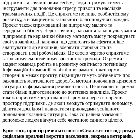
підтримці та коучинговим сесіям, люди отримуватимуть
інструменти для подолання стресу, тривоги та наслідків
травматичних подій. Це сприятиме не лише особистісному
розвитку, а й зміцненню загального благополуччя громади.
Проєкт також спрямований на підтримку малого та
середнього бізнесу. Через коучинг, навчання та консультування
підприємці та керівники бізнесу матимуть змогу покращувати
свої управлінські навички, що дозволить їм ефективніше
адаптуватися до викликів, зберігати стабільність та
створювати нові робочі місця. Це своєю чергою сприятиме
загальному економічному зростанню громади. Окремий
акцент команда робить на розвитку освітнього потенціалу.
Інформаційні кампанії, освітні програми та платформи,
створені в межах проєкту, підвищуватимуть обізнаність про
важливість ментального здоров’я, методи подолання кризових
ситуацій та формування резильєнтності. Це дозволить громаді
стати більш підготовленою до життєвих викликів. Проєкт
також сприятиме згуртованості громади через створення
простору підтримки, де люди зможуть отримувати допомогу,
ділитися досвідом і надихатися прикладами успішного
подолання складних ситуацій. Така соціальна взаємодія
допоможе людям відчути себе частиною єдиного цілого.
Крім того, простір резильєнтності «Сила життя» підтримує
соціально вразливі верстви населення, зокрема ветеранів,