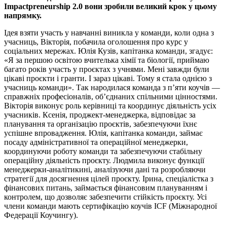
Impactpreneurship 2.0 вони зробили великий крок у цьому
напрямку.
Ідея взяти участь у навчанні виникла у команди, коли одна з
учасниць, Вікторія, побачила оголошення про курс у
соціальних мережах. Юлія Кузів, капітанка команди, згадує:
«Я за першою освітою вчителька хімії та біології, приймаю
багато років участь у проєктах з учнями. Мені завжди були
цікаві проєкти і гранти. І зараз цікаві. Тому я стала однією з
учасниць команди». Так народилася команда з п’яти коучів —
справжніх професіоналів, об’єднаних спільними цінностями.
Вікторія виконує роль керівниці та координує діяльність усіх
учасників. Ксенія, проджект-менеджерка, відповідає за
планування та організацію проєктів, забезпечуючи їхнє
успішне впровадження. Юлія, капітанка команди, займає
посаду адміністративної та операційної менеджерки,
координуючи роботу команди та забезпечуючи стабільну
операційну діяльність проєкту. Людмила виконує функції
менеджерки-аналітикині, аналізуючи дані та розробляючи
стратегії для досягнення цілей проєкту. Ірина, спеціалістка з
фінансових питань, займається фінансовим плануванням і
контролем, що дозволяє забезпечити стійкість проєкту. Усі
члени команди мають сертифікацію коучів ICF (Міжнародної
Федерації Коучингу).