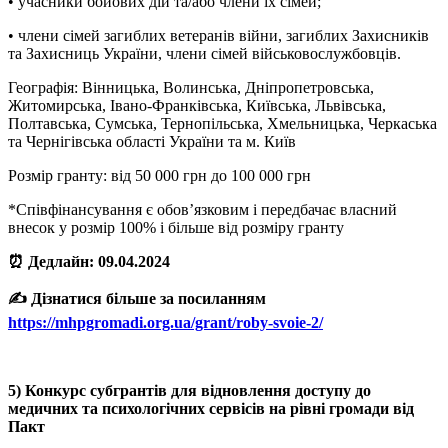
• учасники бойових дій та/або члени їх сімей;
• члени сімей загиблих ветеранів війни, загиблих Захисників
та Захисниць України, члени сімей військовослужбовців.
Географія: Вінницька, Волинська, Дніпропетровська,
Житомирська, Івано-Франківська, Київська, Львівська,
Полтавська, Сумська, Тернопільська, Хмельницька, Черкаська
та Чернігівська області України та м. Київ
Розмір гранту: від 50 000 грн до 100 000 грн
*Співфінансування є обов’язковим і передбачає власний
внесок у розмір 100% і більше від розміру гранту
⏰ Дедлайн: 09.04.2024
✍️ Дізнатися більше за посиланням
https://mhpgromadi.org.ua/grant/roby-svoie-2/
5) Конкурс субгрантів для відновлення доступу до
медичних та психологічних сервісів на рівні громади від
Пакт