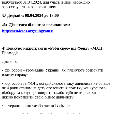
відбудеться 01.04.2024, для участі в якій необхідно
зареєструватись за посиланням.
⏰ Дедлайн: 08.04.2024 до 18:00
✍️ Дізнатися більше за посиланням:
https://eu4csos.org/subgrants/
4) Конкурс мікрогрантів «Роби своє» від Фонду «МХП -
Громаді»
Для кого:
• фіз. особи – громадяни України, які планують розпочати
власну справу;
• юр. особи та ФОП, які здійснюють таку діяльність не більше
як 4 роки станом на дату оголошення початку конкурсного
відбору та хочуть розширити та/або здійснити релокацію і
якісно покращити свою бізнес діяльність;
• ветерани війни та/або члени їх сімей;