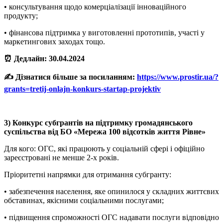
• консультування щодо комерціалізації інноваційного
продукту;
• фінансова підтримка у виготовленні прототипів, участі у
маркетингових заходах тощо.
⏰ Дедлайн: 30.04.2024
✍️ Дізнатися більше за посиланням:
https://www.prostir.ua/?
grants=tretij-onlajn-konkurs-startap-projektiv
3) Конкурс субгрантів на підтримку громадянського
суспільства від БО «Мережа 100 відсотків життя Рівне»
Для кого: ОГС, які працюють у соціальній сфері і офіційно
зареєстровані не менше 2-х років.
Пріоритетні напрямки для отримання субгранту:
• забезпечення населення, яке опинилося у складних життєвих
обставинах, якісними соціальними послугами;
• підвищення спроможності ОГС надавати послуги відповідно