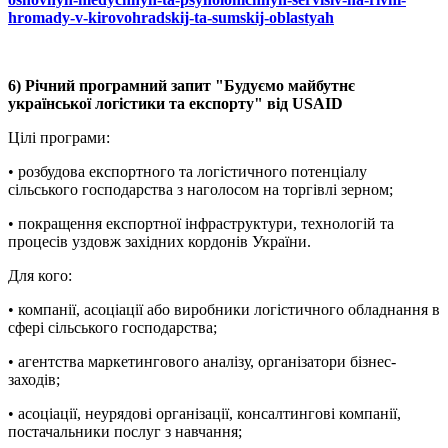
hromady-v-kirovohradskij-ta-sumskij-oblastyah
6) Річний програмний запит "Будуємо майбутнє
української логістики та експорту" від USAID
Цілі програми:
• розбудова експортного та логістичного потенціалу
сільського господарства з наголосом на торгівлі зерном;
• покращення експортної інфраструктури, технологій та
процесів уздовж західних кордонів України.
Для кого:
• компанії, асоціації або виробники логістичного обладнання в
сфері сільського господарства;
• агентства маркетингового аналізу, організатори бізнес-
заходів;
• асоціації, неурядові організації, консалтингові компанії,
постачальники послуг з навчання;