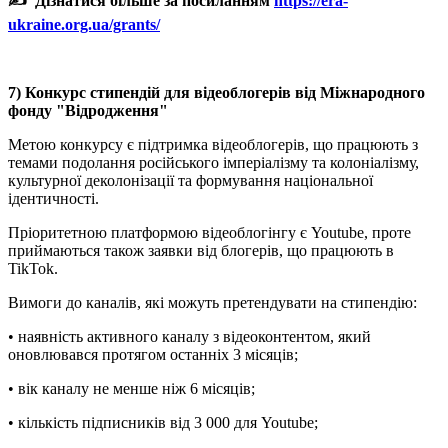
✍️ Дізнатися більше за посиланням
https://era-
ukraine.org.ua/grants/
7) Конкурс стипендій для відеоблогерів від Міжнародного
фонду "Відродження"
Метою конкурсу є підтримка відеоблогерів, що працюють з
темами подолання російського імперіалізму та колоніалізму,
культурної деколонізації та формування національної
ідентичності.
Пріоритетною платформою відеоблогінгу є Youtube, проте
приймаються також заявки від блогерів, що працюють в
TikTok.
Вимоги до каналів, які можуть претендувати на стипендію:
• наявність активного каналу з відеоконтентом, який
оновлювався протягом останніх 3 місяців;
• вік каналу не менше ніж 6 місяців;
• кількість підписників від 3 000 для Youtube;