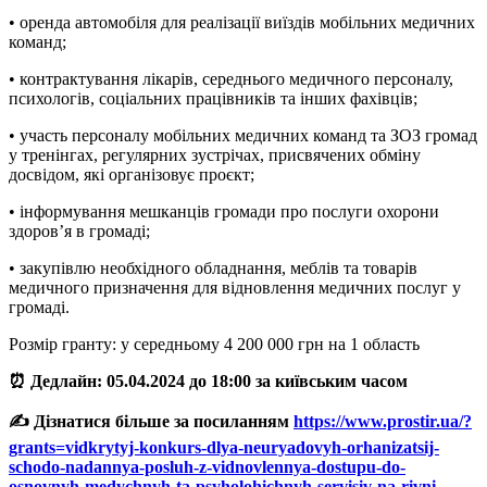
• оренда автомобіля для реалізації виїздів мобільних медичних
команд;
• контрактування лікарів, середнього медичного персоналу,
психологів, соціальних працівників та інших фахівців;
• участь персоналу мобільних медичних команд та ЗОЗ громад
у тренінгах, регулярних зустрічах, присвячених обміну
досвідом, які організовує проєкт;
• інформування мешканців громади про послуги охорони
здоров’я в громаді;
• закупівлю необхідного обладнання, меблів та товарів
медичного призначення для відновлення медичних послуг у
громаді.
Розмір гранту: у середньому 4 200 000 грн на 1 область
⏰ Дедлайн: 05.04.2024 до 18:00 за київським часом
✍️ Дізнатися більше за посиланням
https://www.prostir.ua/?
grants=vidkrytyj-konkurs-dlya-neuryadovyh-orhanizatsij-
schodo-nadannya-posluh-z-vidnovlennya-dostupu-do-
osnovnyh-medychnyh-ta-psyholohichnyh-servisiv-na-rivni-