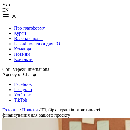
Укр
EN
Про платформу
Курси
Власна справа
Базові політики для ГО
Команда
Новини
Контакти
Соц. мережі International
Agency of Change
Facebook
Instagram
YouTube
TikTok
Головна
/
Новини
/ Підбірка грантів: можливості
фінансування для вашого проєкту