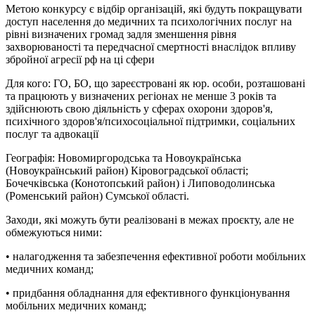
Метою конкурсу є відбір організацій, які будуть покращувати
доступ населення до медичних та психологічних послуг на
рівні визначених громад задля зменшення рівня
захворюваності та передчасної смертності внаслідок впливу
збройної агресії рф на ці сфери
Для кого: ГО, БО, що зареєстровані як юр. особи, розташовані
та працюють у визначених регіонах не менше 3 років та
здійснюють свою діяльність у сферах охорони здоров'я,
психічного здоров'я/психосоціальної підтримки, соціальних
послуг та адвокації
Географія: Новомиргородська та Новоукраїнська
(Новоукраїнський район) Кіровоградської області;
Бочечківська (Конотопський район) і Липоводолинська
(Роменський район) Сумської області.
Заходи, які можуть бути реалізовані в межах проєкту, але не
обмежуються ними:
• налагодження та забезпечення ефективної роботи мобільних
медичних команд;
• придбання обладнання для ефективного функціонування
мобільних медичних команд;