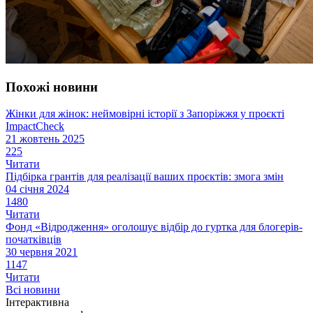
Похожі новини
Жінки для жінок: неймовірні історії з Запоріжжя у проєкті
ImpactCheck
21 жовтень 2025
225
Читати
Підбірка грантів для реалізації ваших проєктів: змога змін
04 січня 2024
1480
Читати
Фонд «Відродження» оголошує відбір до гуртка для блогерів-
початківців
30 червня 2021
1147
Читати
Всі новини
Інтерактивна