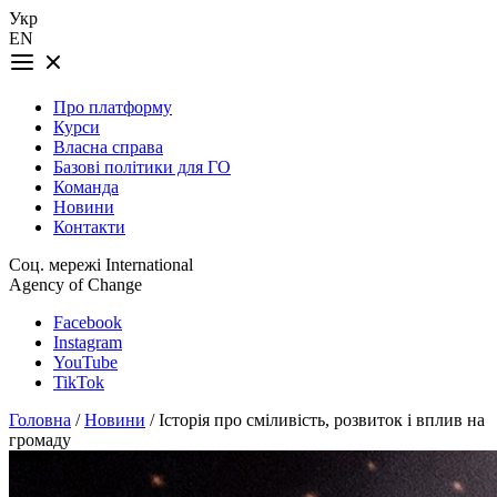
Укр
EN
Про платформу
Курси
Власна справа
Базові політики для ГО
Команда
Новини
Контакти
Соц. мережі International
Agency of Change
Facebook
Instagram
YouTube
TikTok
Головна
/
Новини
/ Історія про сміливість, розвиток і вплив на
громаду